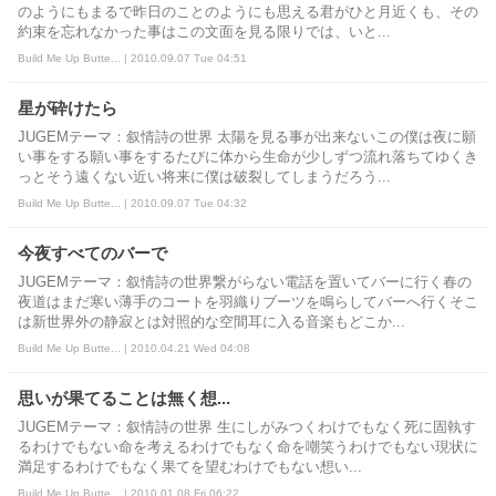
のようにもまるで昨日のことのようにも思える君がひと月近くも、その
約束を忘れなかった事はこの文面を見る限りでは、いと...
Build Me Up Butte... | 2010.09.07 Tue 04:51
星が砕けたら
JUGEMテーマ：叙情詩の世界 太陽を見る事が出来ないこの僕は夜に願
い事をする願い事をするたびに体から生命が少しずつ流れ落ちてゆくき
っとそう遠くない近い将来に僕は破裂してしまうだろう...
Build Me Up Butte... | 2010.09.07 Tue 04:32
今夜すべてのバーで
JUGEMテーマ：叙情詩の世界繋がらない電話を置いてバーに行く春の
夜道はまだ寒い薄手のコートを羽織りブーツを鳴らしてバーへ行くそこ
は新世界外の静寂とは対照的な空間耳に入る音楽もどこか...
Build Me Up Butte... | 2010.04.21 Wed 04:08
思いが果てることは無く想...
JUGEMテーマ：叙情詩の世界 生にしがみつくわけでもなく死に固執す
るわけでもない命を考えるわけでもなく命を嘲笑うわけでもない現状に
満足するわけでもなく果てを望むわけでもない想い...
Build Me Up Butte... | 2010.01.08 Fri 06:22