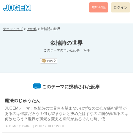
[pear_error: message="Success" code=0 mode=return level=notice
prefix="" info=""]
無料登録
ログイン
テーマトップ
その他
叙情詩の世界
叙情詩の世界
このテーマのついた記事：37件
このテーマに投稿された記事
魔法のじゅうたん
JUGEMテーマ：叙情詩の世界何も望まないはずなのに心が痛む瞬間が
あるのは何故だろう？何も望まないと決めたはずなのに胸が高鳴るのは
何故だろう？世界が風景を変える瞬間があるそんな時、僕...
Build Me Up Butte... | 2010.12.10 Fri 22:00