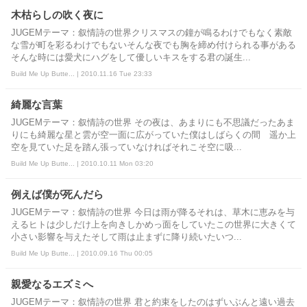
木枯らしの吹く夜に
JUGEMテーマ：叙情詩の世界クリスマスの鐘が鳴るわけでもなく素敵
な雪が町を彩るわけでもないそんな夜でも胸を締め付けられる事がある
そんな時には愛犬にハグをして優しいキスをする君の誕生...
Build Me Up Butte... | 2010.11.16 Tue 23:33
綺麗な言葉
JUGEMテーマ：叙情詩の世界 その夜は、あまりにも不思議だったあま
りにも綺麗な星と雲が空一面に広がっていた僕はしばらくの間 遥か上
空を見ていた足を踏ん張っていなければそれこそ空に吸...
Build Me Up Butte... | 2010.10.11 Mon 03:20
例えば僕が死んだら
JUGEMテーマ：叙情詩の世界 今日は雨が降るそれは、草木に恵みを与
えるヒトは少しだけ上を向きしかめっ面をしていたこの世界に大きくて
小さい影響を与えたそして雨は止まずに降り続いたいつ...
Build Me Up Butte... | 2010.09.16 Thu 00:05
親愛なるエズミへ
JUGEMテーマ：叙情詩の世界 君と約束をしたのはずいぶんと遠い過去