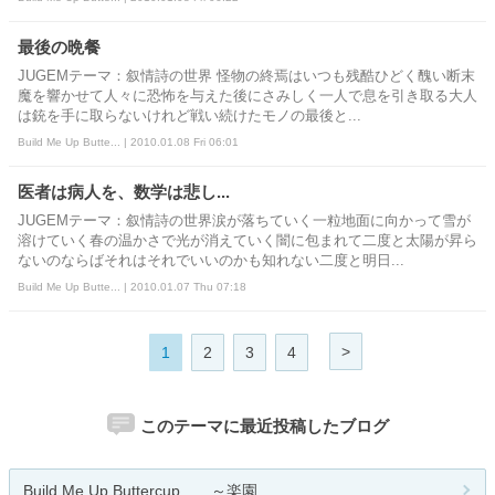
最後の晩餐
JUGEMテーマ：叙情詩の世界 怪物の終焉はいつも残酷ひどく醜い断末
魔を響かせて人々に恐怖を与えた後にさみしく一人で息を引き取る大人
は銃を手に取らないけれど戦い続けたモノの最後と...
Build Me Up Butte... | 2010.01.08 Fri 06:01
医者は病人を、数学は悲し...
JUGEMテーマ：叙情詩の世界涙が落ちていく一粒地面に向かって雪が
溶けていく春の温かさで光が消えていく闇に包まれて二度と太陽が昇ら
ないのならばそれはそれでいいのかも知れない二度と明日...
Build Me Up Butte... | 2010.01.07 Thu 07:18
>
1
2
3
4
このテーマに最近投稿したブログ
Build Me Up Buttercup ～楽園...