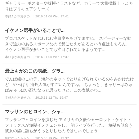
ギャラリー ポスターや版権イラストなど、カラーで大量掲載!! ・ふた
りはプリキュアシリーズ...
本好きが本好きの... | 2016.01.06 Wed 17:41
イケメン選手がいることで...
プロバスケットがじわじわ注目度をあげてますね。 スピーディーな動
きで迫力のあるスポーツなので見ごたえがあるという点はもちろん、
イケメン選手が多いことでも注目されているようです...
本好きが本好きの... | 2016.01.06 Wed 17:37
最上もがのこの表紙、グラ...
でんぱ組のこの子、海外のネットでとりあげられているのをみかけたけ
ど、やっぱり 海外人気がすごいんですね。 ちょっと、きゃりーぱみゅ
ぱみゅっぽい顔だなっと思ったけど、この表紙かわ...
本好きが本好きの... | 2015.11.12 Thu 15:47
マッサンのヒロイン、シャ...
マッサンでヒロインを演じた アメリカの女優シャーロット・ケイト・
フォックスが短髪イメチェンをし、 初ライブを行った。 短髪も似合う
彼女の姿に誰もがうっとりしたのではないでしょう...
気になったトレン... | 2015.08.19 Wed 13:37