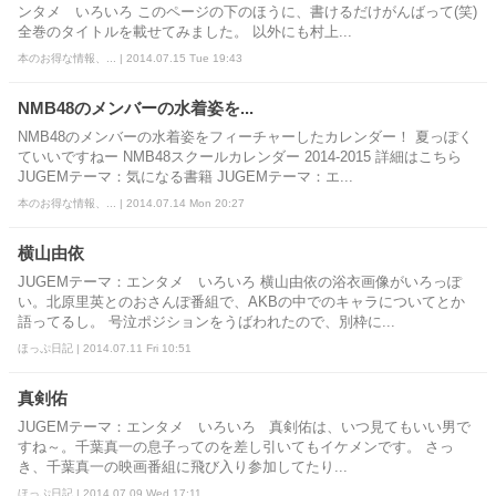
ンタメ いろいろ このページの下のほうに、書けるだけがんばって(笑)
全巻のタイトルを載せてみました。 以外にも村上...
本のお得な情報、... | 2014.07.15 Tue 19:43
NMB48のメンバーの水着姿を...
NMB48のメンバーの水着姿をフィーチャーしたカレンダー！ 夏っぽく
ていいですねー NMB48スクールカレンダー 2014-2015 詳細はこちら
JUGEMテーマ：気になる書籍 JUGEMテーマ：エ...
本のお得な情報、... | 2014.07.14 Mon 20:27
横山由依
JUGEMテーマ：エンタメ いろいろ 横山由依の浴衣画像がいろっぽ
い。北原里英とのおさんぽ番組で、AKBの中でのキャラについてとか
語ってるし。 号泣ポジションをうばわれたので、別枠に...
ほっぷ日記 | 2014.07.11 Fri 10:51
真剣佑
JUGEMテーマ：エンタメ いろいろ 真剣佑は、いつ見てもいい男で
すね～。千葉真一の息子ってのを差し引いてもイケメンです。 さっ
き、千葉真一の映画番組に飛び入り参加してたり...
ほっぷ日記 | 2014.07.09 Wed 17:11