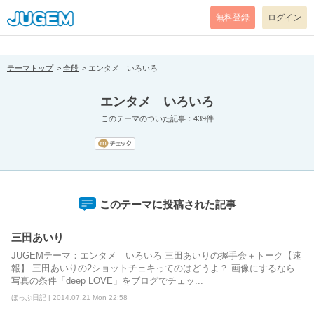
[pear_error: message="Success" code=0 mode=return level=notice
prefix="" info=""]
無料登録
ログイン
テーマトップ
全般
エンタメ いろいろ
エンタメ いろいろ
このテーマのついた記事：439件
このテーマに投稿された記事
三田あいり
JUGEMテーマ：エンタメ いろいろ 三田あいりの握手会＋トーク【速
報】 三田あいりの2ショットチェキってのはどうよ？ 画像にするなら
写真の条件「deep LOVE」をブログでチェッ...
ほっぷ日記 | 2014.07.21 Mon 22:58