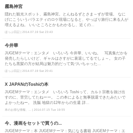
霧島神宮
隠れた観光スポット、霧島神宮。とんねるずとさま～ずが登場。 なに
げにこういうバラエティのロケ現場になると、やっぱり旅行に来る人が
増えるよね。 いいところとかもわかるし、近くの...
ほっぷ日記 | 2014.07.19 Sat 23:43
今井華
JUGEMテーマ：エンタメ いろいろ 今井華、いいね。 写真集だかを
発売したらしいけど、ギャルはさすがに衰退してるでしょ～。 女の子
たちも黒髪の方が結局は魅力的だって気づいちゃった...
ほっぷ日記 | 2014.07.19 Sat 20:41
X JAPANのToshiの本
JUGEMテーマ：エンタメ いろいろ Toshiって、カルト宗教を抜け出
すのに、苦労してたねーー。 この本によると無事脱退できたみたいで
よかったねー。 洗脳 地獄の12年からの生還 詳...
本のお得な情報、... | 2014.07.15 Tue 19:55
今、漫画をセットで買うの...
JUGEMテーマ：本 JUGEMテーマ：気になる書籍 JUGEMテーマ：エ