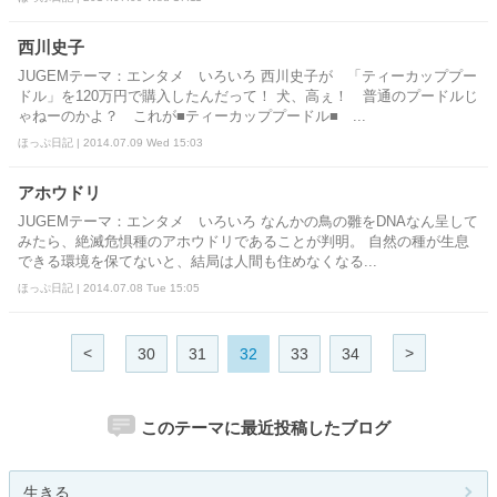
西川史子
JUGEMテーマ：エンタメ いろいろ 西川史子が 「ティーカッププー
ドル」を120万円で購入したんだって！ 犬、高ぇ！ 普通のプードルじ
ゃねーのかよ？ これが■ティーカッププードル■ ...
ほっぷ日記 | 2014.07.09 Wed 15:03
アホウドリ
JUGEMテーマ：エンタメ いろいろ なんかの鳥の雛をDNAなん呈して
みたら、絶滅危惧種のアホウドリであることが判明。 自然の種が生息
できる環境を保てないと、結局は人間も住めなくなる...
ほっぷ日記 | 2014.07.08 Tue 15:05
<
>
30
31
32
33
34
このテーマに最近投稿したブログ
生きる