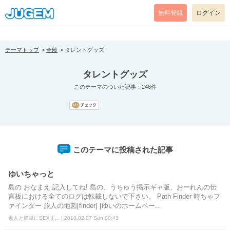
[pear_error: message="Success" code=0 mode=return level=notice
prefix="" info=""]
無料登録
ログイン
テーマトップ
全般
タレントグッズ
タレントグッズ
このテーマのついた記事：246件
このテーマに投稿された記事
ゆいちゃっと
島の おなまえ:記入してね! 島の、うちゅう掲示ギャ版、おーれんの伝
言板における全てのログは転載しないで下さい。 Path Finder 時ちゃフ
ァインダー 旅人の地図[finder] [ゆいのホームペー...
素人と簡単にSEXす... | 2010.02.07 Sun 00:43