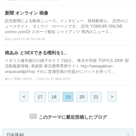
新聞 オンライン 画像
読売新聞による動画ニュース。インタビュー、投稿動画も。 読売のニ
ュースサイト、ヨミウリ・のページです。 読売 YOMIURI ONLINE
yorimo yomiDr スポーツ報知 ジャイアンツ 県内のニュース...
Edy | 2010.01.28 Thu 04:09
南あみ とSEXできる権利を1...
イギリス修学旅行の様子やクラブ紹介。 東京中学校 TOPICS 2009 -部
活動最新情報- 美術部 東京携帯専用サイト http://wwwgakkan-
urayasuedjp/i/top それに昔浦安南の生徒がにバットを持って...
素人と簡単にSEXす... | 2010.01.27 Wed 19:07
<
>
17
18
19
20
21
このテーマに最近投稿したブログ
日向坂46