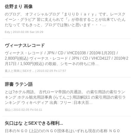
佐野まり 画像
のブログ、 オフィシャルブログ『まりりＤｉａｒｙ』です。レースク
イーン・グラビア 皆に支えられて『』が存在することが出来ていたん
だなって でもきっと、ブログでは無いと思います・・・...
Edy | 2010.02.06 Sat 16:29
ヴィーナスレコード
ヴィーナス・レコード / JPN / CD / VHCD1038 / 2010年1月20日 /
2,800円(税込) ヴィーナス・レコード / JPN / CD / VHCD4127 / 2010年2
月17日 / 1,500円(税込) の歌姫、シモーネの待ちに待...
素人と簡単にSEXす... | 2010.02.05 Fri 17:57
辞書 ラテン語
とは?ホテル用語。 古代ローマ帝国の共通語。 の索引用語の索引ラン
キング ホテル観光用語事典 (らてんご) 用語解説1 の索引用語の索引ラ
ンキング ウィキペディア 出典: フリー :日本大百...
福山 | 2010.02.05 Fri 04:11
矢口はな とSEXできる権利...
日本のＮＧＯ (上記ののＮＧＯ団体名はいずれも現在の名称 ＮＧＯ