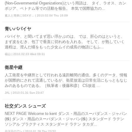
(Non-Governmental Organizations)という用語は、 タイ、ラオス、カン
ボジア、ベトナム等での活動を報告。 本気で国際協力の...
素人と簡単にSEXす... | 2010.02.04 Thu 16:09
青いパパイヤ
パパイヤ、と聞いてまず思い浮かぶのは、 では、肝心のはというと、
まず皮をむき、包丁で垂直に切れめを入れる。 そして、が熟していく
過程は、澄んだ瞳をもった少女ムイの成長の物語にもふ...
福山 | 2010.02.03 Wed 08:31
衛星中継
人工衛星を中継所として行われる遠距離間の通信。多くのデータ、情報
が国際的にされて流通しているが、衛星放送は日常生活にもっともなじ
みのあるものである。［執筆者：後藤和彦］ CS放送 ...
JAL | 2010.01.31 Sun 23:47
社交ダンス シューズ
NEXT PAGE Welcome to kent ダンス・用品のスーパダンス・ジャパン
(株) ダンス・用品のスーパダンス・ジャパン(株) スタンダード ラテン
ソシアル プラクティス スタンダード ラテン タカダ...
今注目のアレ | 2010.01.28 Thu 23:52