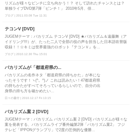
リズムが様々なピンチに立ち向かう！？ そして訪れたチャンスとは？
単独ライブDVD第7弾「ピンチ！」 2010年5月、俳...
ブログ | 2011.03.08 Tue 11:31
テコンV [DVD]
JUGEMテーマ：バカリズム テコンV [DVD] ★バカリズム＆遠藤舞（ア
イドリング!!!）が、たった二人で全部の役の声を担当した日本語吹替版
収録！！☆キミは世界最強のロボット『テコンＶ』を...
ブログ | 2010.12.30 Thu 15:01
バカリズムが「都道府県の...
バカリズムの名作ネタ「都道府県の持ちかた」が本にな
ったそうです！ヽ(^。^)ノ これは読みたい！47都道府県
の持ちかたがすべてそろっているらしいので、自分の出
身県の持ち方を確かめたい...
日々の書付 | 2010.12.17 Fri 13:15
バカリズム案 2 [DVD]
JUGEMテーマ：バカリズム バカリズム案 2 [DVD] バカリズムが様々な
案を発表する、バカリズムライブ番外編第2弾「バカリズム案2」 フジ
テレビ「IPPONグランプリ」で2度の圧倒的な優勝...