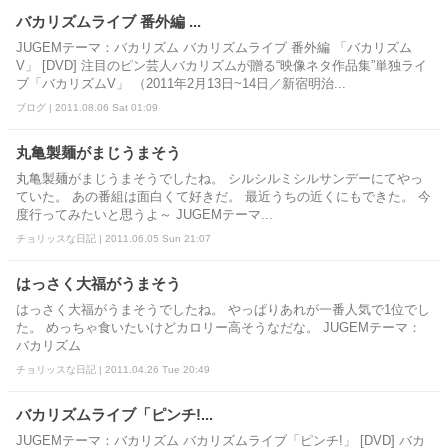
バカリズムライブ 番外編 ...
JUGEMテーマ：バカリズム バカリズムライブ 番外編 「バカリズム
V」 [DVD] 注目のピン芸人バカリズムが贈る“映像ネタ作品集”単独ライ
ブ「バカリズムV」 （2011年2月13日~14日／新宿明治...
ブログ | 2011.08.06 Sat 01:09
丸亀製麺がまじうまそう
丸亀製麺がまじうまそうでしたね。 シルシルミシルサンデーにてやっ
ていた。 あの番組は面白くて好きだ。 最近うちの近くにもできた。 今
度行ってみたいと思うよ～ JUGEMテーマ...
チョリッスな日記 | 2011.06.05 Sun 21:07
はっさく大福がうまそう
はっさく大福がうまそうでしたね。 やっぱりあれが一番人気で1位でし
た。 めっちゃ食いたいけどカロリー高そうなだな。 JUGEMテーマ：
バカリズム
チョリッスな日記 | 2011.04.26 Tue 20:49
バカリズムライブ「ピンチ!...
JUGEMテーマ：バカリズム バカリズムライブ「ピンチ!」 [DVD] バカ