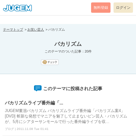
[pear_error: message="Success" code=0 mode=return level=notice
prefix="" info=""]
無料登録
ログイン
テーマトップ
お笑い芸人
バカリズム
バカリズム
このテーマのついた記事：20件
このテーマに投稿された記事
バカリズムライブ番外編「...
JUGEM董沺バカリズム バカリズムライブ番外編「バカリズム案4」
[DVD] 斬新な発想でマニアを魅了して止まないピン芸人・バカリズム
が、5月にシアターサンモールで行った番外編ライブを収...
ブログ | 2011.11.08 Tue 01:41