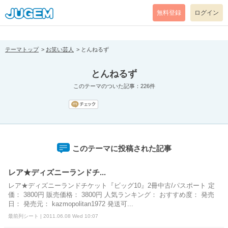
[pear_error: message="Success" code=0 mode=return level=notice
prefix="" info=""]
無料登録
ログイン
テーマトップ
お笑い芸人
とんねるず
とんねるず
このテーマのついた記事：226件
このテーマに投稿された記事
レア★ディズニーランドチ...
レア★ディズニーランドチケット『ビッグ10』2冊中古/パスポート 定
価： 3800円 販売価格： 3800円 人気ランキング： おすすめ度： 発売
日： 発売元： kazmopolitan1972 発送可...
最前列シート | 2011.06.08 Wed 10:07