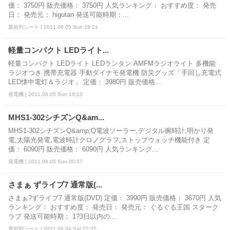
価： 3750円 販売価格： 3750円 人気ランキング： おすすめ度： 発売
日： 発売元： higutan 発送可能時期：...
最前列シート | 2011.06.05 Sun 19:21
軽量コンパクト LEDライト...
軽量コンパクト LEDライト LEDランタン AMFMラジオライト 多機能
ラジオつき 携帯充電器 手動ダイナモ発電機 防災グッズ「手回し充電式
LED懐中電灯＆ラジオ」 定価： 3980円 販売価格...
発電機 | 2011.06.05 Sun 19:10
MHS1-302シチズンQ&am...
MHS1-302シチズンQ&amp;Q電波ソーラー,デジタル腕時計,明かり発
電,太陽光発電,電波時計クロノグラフ,ストップウォッチ機能付き 定
価： 6090円 販売価格： 6090円 人気ランキング...
発電機 | 2011.06.05 Sun 00:57
さまぁ ずライブ7 通常版(...
さまぁ?ずライブ7 通常版(DVD) 定価： 3990円 販売価格： 3670円 人気
ランキング： おすすめ度： 発売日： 発売元： ぐるぐる王国 スターク
ラブ 発送可能時期： 1?3日以内の...
最前列シート | 2011.06.04 Sat 22:37