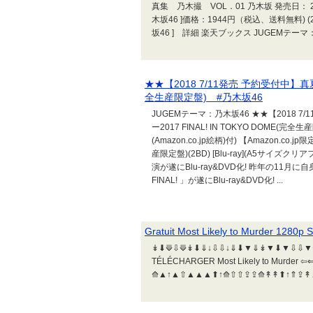
真集 乃木撮 VOL．01 乃木坂 発売日： 2
木坂46 ]価格：1944円（税込、送料無料) (2
坂46 ] 詳細 楽天ブックス JUGEMテーマ
★★【2018 7/11発売 予約受付中】真夏の
全生産限定盤) #乃木坂46
JUGEMテーマ：乃木坂46 ★★【2018 7/
ー2017 FINAL! IN TOKYO DOME(完全
(Amazon.co.jp絵柄)付) 【Amazon.co.
産限定盤)(2BD) [Blu-ray](A5サイズク
演が遂にBlu-ray&DVD化! 昨年の11
FINAL! 」が遂にBlu-ray&DVD化! ...
Gratuit Most Likely to Murder 1280p 
↡⬇⟱⇩⟱↡⬇⇓↓⇩⇩↓⇓⬇▼⇓↡▼⬇▼⇩⇩▼⟱⬇
TÉLÉCHARGER Most Likely to Murder 
⟰▲↑▲⇧▲▲▲⬆↑⟰⇧⇧⇪⇪⟰↟↟⬆↑⇑⇪↟▲