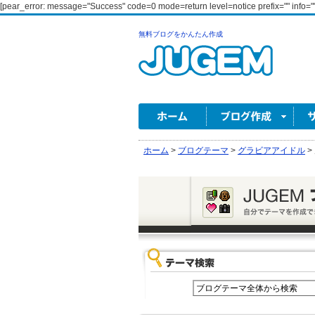
[pear_error: message="Success" code=0 mode=return level=notice prefix="" info=""
無料ブログをかんたん作成
ホーム
>
ブログテーマ
>
グラビアアイドル
>