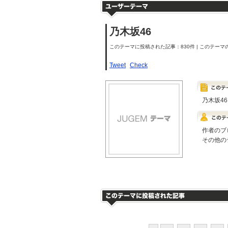
乃木坂46
このテーマに投稿された記事：830件 | このテーマの
Tweet
Check
乃木坂46
作者のブ
その他の