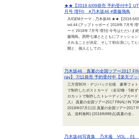
★★【2018 6/09発売 予約受付中】UTB+
月号 増刊) #乃木坂46 #齋藤飛鳥
JUGEMテーマ：乃木坂46 ★★【2018 6/
vol.44 (アップトゥボーイ 2018年 7月号 増
ーイ 2018年 7月号 増刊) 今号はただい
藤飛鳥。西野七瀬ととともにファッションブ
されることが決定、そして初出演にしてヒ
開と、個人としての...
乃木坂46 真夏の全国ツアー2017 FINAL
ray】 7/11発売 予約受付中【楽天ブ
三方背BOX・デジパック仕様 豪華フォ
で制作したポストカード （全32種・5枚
ロカットで制作したトレーディングカード 
入） 真夏の全国ツアー2017 FINAL! IN T
2018年07月11日 真夏の全国ツアー2017 FI
込、送料無料) (2018/6/6時点)真夏の全...
乃木坂46写真集 乃木撮 VOL．01