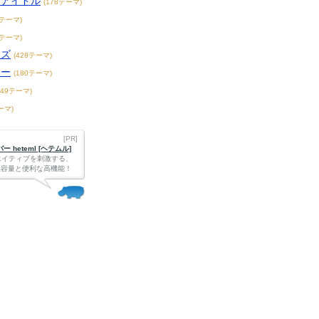
アアイドル
(178テーマ)
1テーマ)
3テーマ)
ーズ
(428テーマ)
ター
(180テーマ)
149テーマ)
ーマ)
[PR]
 heteml [ヘテムル]
エイティブを刺激する、
Bの大容量と便利な高機能！