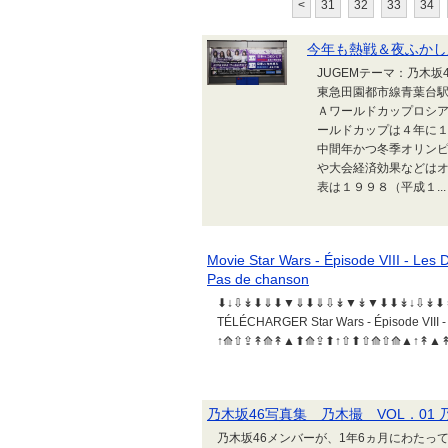
<
31
32
33
34
今年も熱戦＆夜ふかし
JUGEMテーマ：乃木
東急田園都市線青葉台駅
Ａワールドカップロシ
ールドカップは４年に
中間年かつ冬季オリン
や大会経済効果などはオ
表は１９９８（平成１...
Movie Star Wars - Épisode VIII - Les
Pas de chanson
⬇↓⇩↡⬇⇓⬇▼⇓⬇⇓⇩↡▼↡▼⬇⬇↡↓⇩↡⬇↡
TÉLÉCHARGER Star Wars - Épisode VIII 
↑⟰⇧⇪↟⟰↟▲⬆⟰⇪⬆↑⇧⬆⇧⟰⇧⟰▲↑↟▲↟↑
乃木坂46写真集 乃木撮 VOL．01 
乃木坂46メンバーが、1年6ヵ月にわたっ