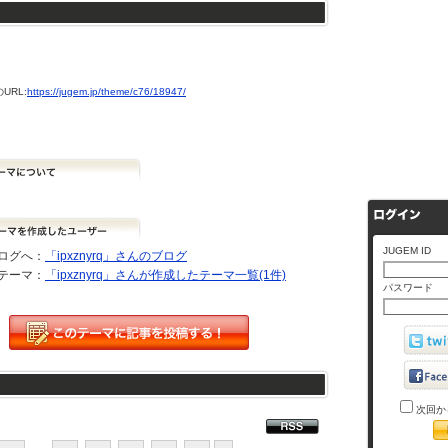
URL:
https://jugem.jp/theme/c76/18947/
JUGEM ID
ログへ：
「ipxznyrq」さんのブログ
テーマ：
「ipxznyrq」さんが作成したテーマ一覧(1件)
パスワード
次回か