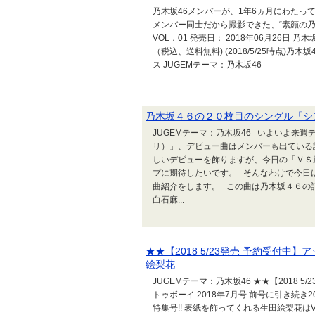
乃木坂46メンバーが、1年6ヵ月にわたっ
メンバー同士だから撮影できた、“素顔の乃
VOL．01 発売日： 2018年06月26日 乃木
（税込、送料無料) (2018/5/25時点)乃木坂
ス JUGEMテーマ：乃木坂46
乃木坂４６の２０枚目のシングル「シ
JUGEMテーマ：乃木坂46 いよいよ来週デ
リ）」、デビュー曲はメンバーも出ている
しいデビューを飾りますが、今日の「ＶＳ
プに期待したいです。 そんなわけで今日
曲紹介をします。 この曲は乃木坂４６の
白石麻...
★★【2018 5/23発売 予約受付中】
絵梨花
JUGEMテーマ：乃木坂46 ★★【2018 5
トゥボーイ 2018年7月号 前号に引き続
特集号!! 表紙を飾ってくれる生田絵梨花はV