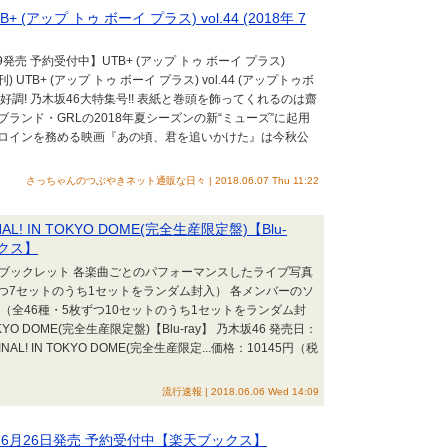
 (アップ トゥ ボーイ プラス) vol.44 (2018年 7
09発売 予約受付中】UTB+ (アップ トゥ ボーイ プラス)
刊) UTB+ (アップ トゥ ボーイ プラス) vol.44 (アップトゥボ
ま絶好調! 乃木坂46大特集号!! 表紙と巻頭を飾ってくれるのは齋
ランド・GRLの2018年夏シーズンの新“ミューズ”に起用
ロインを務める映画『あの頃、君を追いかけた』は今秋公
さっちゃんのつぶやきネット通販な日々 | 2018.06.07 Thu 11:22
! IN TOKYO DOME(完全生産限定盤)【Blu-
ックス】
トブックレット 各楽曲ごとのパフォーマンスしたライブ写真
ずつ7セットのうち1セットをランダム封入） 各メンバーのソ
（全46種・5枚ずつ10セットのうち1セットをランダム封
OKYO DOME(完全生産限定盤)【Blu-ray】 乃木坂46 発売日：
NAL! IN TOKYO DOME(完全生産限定...価格：10145円（税
流行速報 | 2018.06.06 Wed 14:09
 6月26日発売 予約受付中【楽天ブックス】