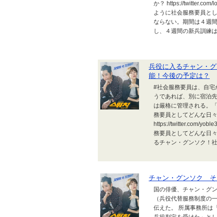
か？ https://twitter.
ように社会服務要員と
ならない。期間は４週
し、４週間の新兵訓練は、
兵役に入るチャン・グ
能！今後の予定は？
#社会服務要員は、自宅
うであれば、別に宿泊
は厳格に管理される。「ヨブル
務要員としてどんな日
https://twitter.com
務要員としてどんな日々を送るの
るチャン・グンソク！社会服
チャン・グンソク そ
国の俳優、チャン・グン
（兵役代替服務制度の一
伝えた。 所属事務所は