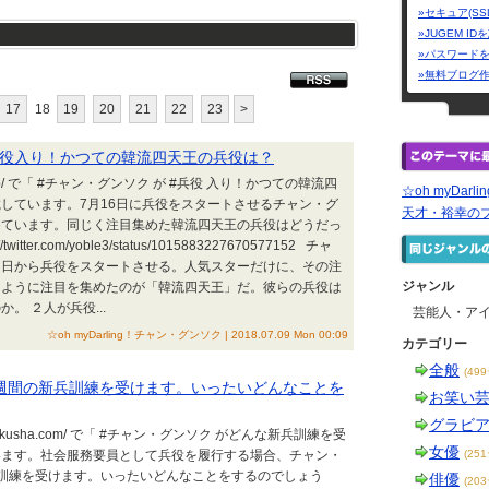
»セキュア(SS
»JUGEM I
»パスワード
»無料ブログ
17
18
19
20
21
22
23
>
役入り！かつての韓流四天王の兵役は？
le.jp/ で「 #チャン・グンソク が #兵役 入り！かつての韓流四
☆oh myDar
しています。7月16日に兵役をスタートさせるチャン・グ
天才・裕幸の
めています。同じく注目集めた韓流四天王の兵役はどうだっ
itter.com/yoble3/status/1015883227670577152 チャ
６日から兵役をスタートさせる。人気スターだけに、その注
ジャンル
じように注目を集めたのが「韓流四天王」だ。彼らの兵役は
。 ２人が兵役...
芸能人・ア
☆oh myDarling！チャン・グンソク | 2018.07.09 Mon 00:09
カテゴリー
全般
(49
週間の新兵訓練を受けます。いったいどんなことを
お笑い
グラビ
ukakusha.com/ で「 #チャン・グンソク がどんな新兵訓練を受
女優
います。社会服務要員として兵役を履行する場合、チャン・
(25
訓練を受けます。いったいどんなことをするのでしょう
俳優
(20