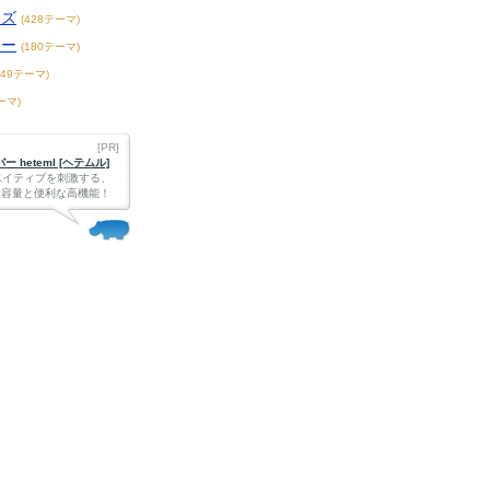
ーズ
(428テーマ)
ター
(180テーマ)
149テーマ)
ーマ)
[PR]
 heteml [ヘテムル]
エイティブを刺激する、
Bの大容量と便利な高機能！