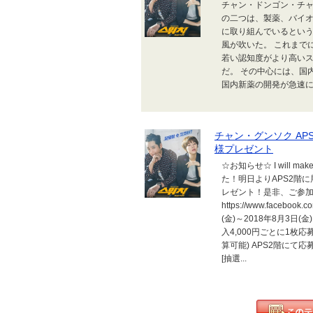
チャン・ドンゴン・チャ
の二つは、製薬、バイ
に取り組んでいるという
風が吹いた。 これまで
若い認知度がより高い
だ。 その中心には、国
国内新薬の開発が急速に
チャン・グンソク APS 2
様プレゼント
☆お知らせ☆ I will
た！明日よりAPS2階
レゼント！是非、ご参加下
https://www.faceboo
(金)～2018年8月3日(金
入4,000円ごとに1枚
算可能) APS2階にて
[抽選...