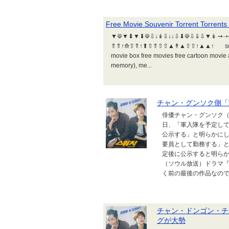
Free Movie Souvenir Torrent Torrents
▼⟱▼⬇▼⬇⟱⇩↓↡⇩↓↓⇩⬇⟱⇩⇓⇩▼↡ ➙➝➙➝
⇑⇑↑⟰⇧⇑↑⬆⇧⇑⇧⇧▲↟▲⇧⇧↑▲▲↑ souvenir f
movie box free movies free cartoon movie 
memory), me...
チャン・グンソク側「
俳優チャン・グンソク（
日、「軍入隊を予定し
公示する」と明らかにし
要員として勤務する」
定後に公示すると明らか
（ソウル放送）ドラマ
く前の最後の作品なので
チャン・ドンゴン・チ
グが大勢