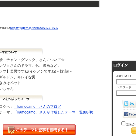
URL:
https://jugem.jp/theme/c78/17973/
優「チャン・グンソク」さんについて☆
ンソクさんのドラマ、歌、映画など。
ラマ】美男ですね(イケメンですね)～韓流α～
JUGEM ID
ギルドン、キレイな男
きみはペット
パスワード
ンちゃん
ログへ：
「kamocamo」さんのブログ
テーマ：
「kamocamo」さんが作成したテーマ一覧(88件)
次回か