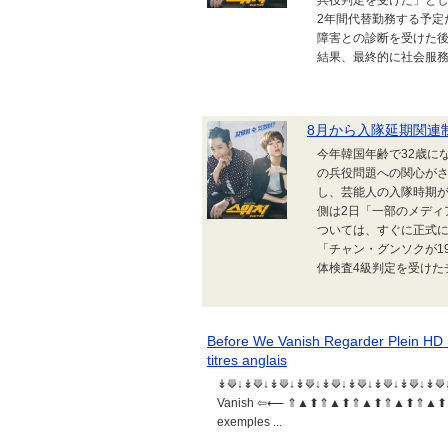
兵役判定を受けた」とし
2年間代替勤務する予定
障害との診断を受けた
結果、最終的に社会服務
8月から入隊延期関連
今年韓国年齢で32歳に
の兵役問題への関心が
し、芸能人の入隊時期が
側は2日「一部のメディ
ついては、すぐに正式
「チャン・グンソクが1
体検査4級判定を受けたチ
Before We Vanish Regarder Plein HD
titres anglais
↡⟱↓↡⟱↓↡⟱↓↡⟱↓↡⟱↓↡⟱↓↡⟱↓↡⟱↓↡⟱↓↡⟱
Vanish ⇦⟵ ⇑▲⬆⇑▲⬆⇑▲⬆⇑▲⬆⇑▲⬆
exemples ...