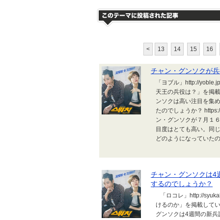
<
13
14
15
16
チャン・グンソクが兵
「ヨブル」http://yob
天王の兵役は？」を掲載
ンソクは高い注目を集
たのでしょうか？ https://tw
ン・グンソクが７月１
目度はとても高い。同
どのようになっていたのか
チャン・グンソクは4
するのでしょうか？
「ロコレ」http://sy
けるのか」を掲載して
グンソクは4週間の新兵