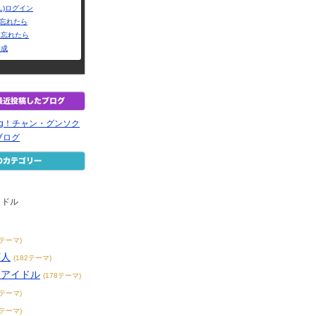
L)ログイン
Dを忘れたら
を忘れたら
作成
ling！チャン・グンソク
ブログ
イドル
9テーマ)
芸人
(182テーマ)
アアイドル
(178テーマ)
1テーマ)
3テーマ)