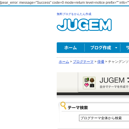
[pear_error: message="Success" code=0 mode=return level=notice prefix="" info=""
無料ブログをかんたん作成
ホーム
>
ブログテーマ
>
俳優
>
チャングンソ