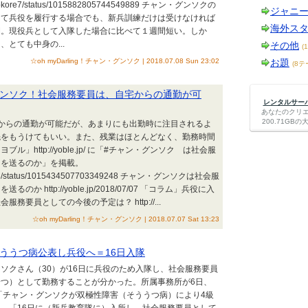
com/lokore7/status/1015882805744549889 チャン・グンソクの
ジャニ
して兵役を履行する場合でも、新兵訓練だけは受けなければ
海外ス
間。現役兵として入隊した場合に比べて１週間短い。しか
とても中身の...
その他
(
☆oh myDarling！チャン・グンソク | 2018.07.08 Sun 23:02
お題
(8テ
ンソク！社会服務要員は、自宅からの通勤が可
レンタルサーバー
あなたのクリ
200.71G
からの通勤が可能だが、あまりにも出勤時に注目されるよ
先をもうけてもいい。また、残業はほとんどなく、勤務時間
」http://yoble.jp/ に「#チャン・グンソク は社会服
々を送るのか」を掲載。
/yoble3/status/1015434507703349248 チャン・グンソクは社会服
か http://yoble.jp/2018/07/07 「コラム」兵役に入
務要員としての今後の予定は？ http://...
☆oh myDarling！チャン・グンソク | 2018.07.07 Sat 13:23
ううつ病公表し兵役へ＝16日入隊
ソクさん（30）が16日に兵役のため入隊し、社会服務要員
つ）として勤務することが分かった。所属事務所が6日、
「チャン・グンソクが双極性障害（そううつ病）により4級