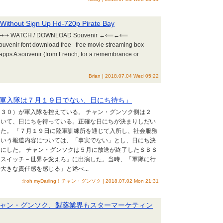
 Without Sign Up Hd-720p Pirate Bay
 WATCH / DOWNLOAD Souvenir ←⟸←⟸
ont download free free movie streaming box
apps A souvenir (from French, for a remembrance or
Brian | 2018.07.04 Wed 05:22
軍入隊は７月１９日でない、日にち待ち」
３０）が軍入隊を控えている。 チャン・グンソク側は２
ていて、日にちを待っている。正確な日にちが決まりしだい
た。 「７月１９日に陸軍訓練所を通じて入所し、社会服務
という報道内容については、「事実でない」とし、日にち決
にした。 チャン・グンソクは５月に放送が終了したＳＢＳ
『スイッチ－世界を変えろ』に出演した。当時、「軍隊に行
大きな責任感を感じる」と述べ...
☆oh myDarling！チャン・グンソク | 2018.07.02 Mon 21:31
ャン・グンソク、製薬業界もスターマーケティン