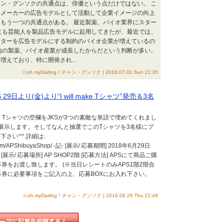
ン・グンソクの共通点は、俳優という点だけではない。 こ
オメーカーの広告モデルとして活動して企業イメージの向上
もう一つの共通点がある。 最近製薬、バイオ業界にスター
にも芸能人を製品広告モデルに起用してきたが、最近では、
スターを広告モデルにする制約のバイオ企業が増えているの
内の製薬、バイオ産業が成長したからだという判断が多い。
増えており、特に開発され...
☆oh myDarling！チャン・グンソク | 2018.07.01 Sun 21:35
9日より(金)より“I will make Tシャツ”発売＆3名
 make Tシャツの空欄をJKSが3つの素敵な単語で埋めてくれまし
に展示します。そしてなんと抽選でこのTシャツを3名様にプ
さい^^ 詳細は:
k.com/APShibuyaShop/ ‐記‐ [展示/ 応募期間] 2018年6月29日
) [展示/ 応募場所] AP SHOP2階 [応募方法] APSにて商品ご購
応募券をお渡し致します。 (※当日レシートのみAPS1階2階合
応募券に必要事項をご記入の上、応募BOXにお入れ下さい。
☆oh myDarling！チャン・グンソク | 2018.06.28 Thu 22:49