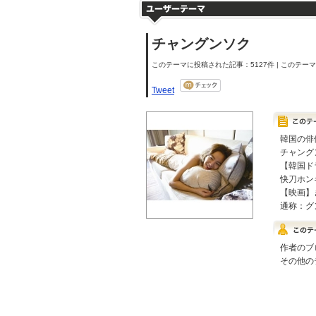
チャングンソク
このテーマに投稿された記事：5127件 | このテーマの
Tweet
韓国の俳
チャング
【韓国ド
快刀ホン
【映画】
通称：グ
作者のブ
その他の