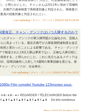
、「16日に（新兵教育隊に）入所し、社会服務要員として
だ」と明らかにした。 チャンさんは2011年に初めて双極性
後、兵務庁の身体検査で再検査対象と判定された。再検査の
要員の招集対象と判定されたとい...
☆oh myDarling！チャン・グンソク | 2018.07.06 Fri 20:54
制度改正。チャン・グンソクはいつ入隊するのか？
なったチャン・グンソクの軍入隊問題が公論化され、芸能人
さらに高まっている。最近兵務庁が入隊延期関連制度を改正
依然と変わったことによる影響である。 チャン・グンソク
アで報道された19日入隊は事実でない。正確な入隊日程に
に発表する」と明らかにした。これに先立ちあるメディアは
9日、陸軍訓練所に入所して4週間の軍事訓練を受ける。身
ャン・グンソクが、社会奉仕...
☆oh myDarling！チャン・グンソク | 2018.07.05 Thu 23:57
 1080p Film complet Youtube 123movies sous-
↓↡⟱↓ ➜➛ REGARDER / TÉLÉCHARGER Before We
⇑▲⬆⇑▲⬆⇑▲⬆⇑▲⬆⇑▲⬆⇑▲⬆ De très nombreux
Missy | 2018.07.04 Wed 13:41