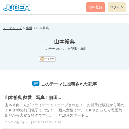
[pear_error: message="Success" code=0 mode=return level=notice
prefix="" info=""]
無料登録
ログイン
テーマトップ
俳優
山本裕典
山本裕典
このテーマのついた記事：36件
このテーマに投稿された記事
山本裕典 熱愛 写真！前田...
山本裕典くんがフライデーでスクープされた！！お相手は以前から噂の
ＡＫＢ48の前田敦子ではなく 一般人女性です。ＡＫＢだったら恋愛禁
止だから大変な騒ぎですね。 けど10月スタート...
エンタメ裏ドキド... | 2010.09.24 Fri 12:26