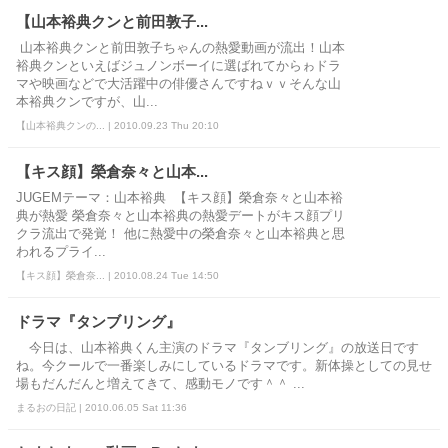
【山本裕典クンと前田敦子...
山本裕典クンと前田敦子ちゃんの熱愛動画が流出！山本
裕典クンといえばジュノンボーイに選ばれてからゎドラ
マや映画などで大活躍中の俳優さんですねｖｖそんな山
本裕典クンですが、山...
【山本裕典クンの... | 2010.09.23 Thu 20:10
【キス顔】榮倉奈々と山本...
JUGEMテーマ：山本裕典 【キス顔】榮倉奈々と山本裕
典が熱愛 榮倉奈々と山本裕典の熱愛デートがキス顔プリ
クラ流出で発覚！ 他に熱愛中の榮倉奈々と山本裕典と思
われるプライ...
【キス顔】榮倉奈... | 2010.08.24 Tue 14:50
ドラマ『タンブリング』
今日は、山本裕典くん主演のドラマ『タンブリング』の放送日です
ね。今クールで一番楽しみにしているドラマです。新体操としての見せ
場もだんだんと増えてきて、感動モノです＾＾ ...
まるおの日記 | 2010.06.05 Sat 11:36