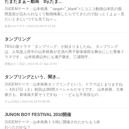
たまたまぁ～動画 By,たま...
JUGEMテーマ：山本裕典 " target="_blank">ニコニコ動画山本氏の股
間直前が忘れられなくて動画検索したらでてきたので貼っとくよぉ～見
たいときにいつでも見てねｎ←
金色のタマタマ | 2010.05.28 Fri 21:58
タンブリング
TBSの新ドラマ「タンブリング」が始まりましたね。 タンブリング
は、人気急上昇中の山本裕典が主演の男子新体操部を舞台にした青春ド
ラマです。 山本裕典以外にも瀬戸康史、三浦翔平...
芸能おたく日記 | 2010.04.17 Sat 22:05
タンブリングという、聞き...
JUGEMテーマ：山本裕典タンブリングという、ドラマはじまりますね
～ 4月17日（土）初回は2時間スペシャルだそうです。 山本裕典、大東
俊介も、新体操大変そうですね・・・どんな不良役なの...
サムの日記 | 2010.04.16 Fri 09:08
JUNON BOY FESTIVAL 2010開催
JUGEMテーマ：山本裕典１５時に開催されたからもう終
わったのかな？