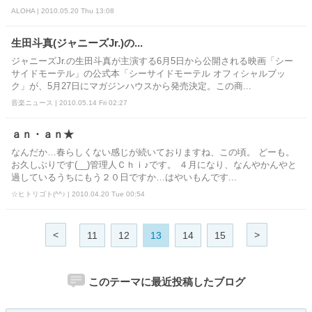
ALOHA | 2010.05.20 Thu 13:08
生田斗真(ジャニーズJr.)の...
ジャニーズJr.の生田斗真が主演する6月5日から公開される映画「シー
サイドモーテル」の公式本「シーサイドモーテル オフィシャルブッ
ク」が、5月27日にマガジンハウスから発売決定。この商...
音楽ニュース | 2010.05.14 Fri 02:27
ａｎ・ａｎ★
なんだか…春らしくない感じが続いておりますね、この頃。 どーも。
お久しぶりです(__)管理人Ｃｈｉ♪です。 ４月になり、なんやかんやと
過しているうちにもう２０日ですか…はやいもんです...
☆ヒトリゴト(^^♪ | 2010.04.20 Tue 00:54
<
>
11
12
13
14
15
このテーマに最近投稿したブログ