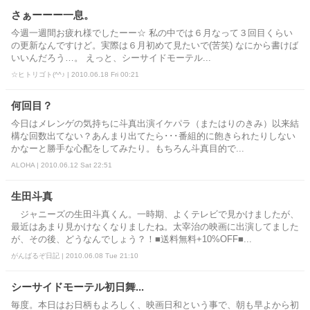
さぁーーー一息。
今週一週間お疲れ様でしたーー☆ 私の中では６月なって３回目くらい
の更新なんですけど。実際は６月初めて見たいで(苦笑) なにから書けば
いいんだろう…。 えっと、シーサイドモーテル...
☆ヒトリゴト(^^♪ | 2010.06.18 Fri 00:21
何回目？
今日はメレンゲの気持ちに斗真出演イケパラ（またはりのきみ）以来結
構な回数出てない？あんまり出てたら･･･番組的に飽きられたりしない
かなーと勝手な心配をしてみたり。もちろん斗真目的で...
ALOHA | 2010.06.12 Sat 22:51
生田斗真
ジャニーズの生田斗真くん。一時期、よくテレビで見かけましたが、
最近はあまり見かけなくなりましたね。太宰治の映画に出演してました
が、その後、どうなんでしょう？！■送料無料+10%OFF■...
がんばるぞ日記 | 2010.06.08 Tue 21:10
シーサイドモーテル初日舞...
毎度。本日はお日柄もよろしく、映画日和という事で、朝も早よから初