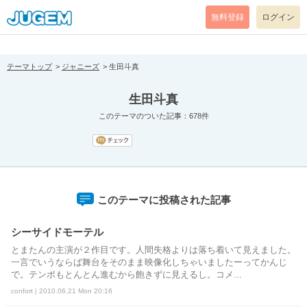
[pear_error: message="Success" code=0 mode=return level=notice
prefix="" info=""]
無料登録
ログイン
テーマトップ
ジャニーズ
生田斗真
生田斗真
このテーマのついた記事：678件
このテーマに投稿された記事
シーサイドモーテル
とまたんの主演が２作目です。人間失格よりは落ち着いて見えました。
一言でいうならば舞台をそのまま映像化しちゃいましたーってかんじ
で。テンポもとんとん進むから飽きずに見えるし。コメ...
confort | 2010.06.21 Mon 20:16