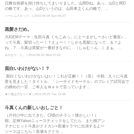
日舞台挨拶を掛け持ちしてまいりました。山岡Dね。あっ、山Dと岡D
の略です。あっ、山Dというのは、山田孝之くんの略で、...
ハーレムスタッフ... | 2010.06.06 Sun 00:27
黒髪さだめ。
JUGEMテーマ：生田斗真 くちこみっ。にとーまがしーさいど番宣♪…
って斗真、髪切ったー！？えぇー！！しかも黒髪になって…る？よ
ね…？…斗真は茶髪が一番好きなのに…（しゅむ～ん…）まぁ、...
みやなり、に。 | 2010.06.02 Wed 07:02
面白いわけがない！？
面白くないわけがないはい！これが正解！！（笑） 今朝、久々に斗真
君を見ました！タイトル、「シーサイドモーテル」のプレミア試写会で
の締めの一言…ご本人もＷｅｂで言っています...
★☆嵐は力なり☆★ | 2010.05.25 Tue 23:48
斗真くんの新しいおしごと！
（片付け中に出てきた、CRBのチラシ！懐かしい！）
朝、定例Yahooニュースチェックをしてたら、また桃アン
テナにヒット斗真がクドカン×長瀬ドラマに出演するよー
ソースはこちら！長瀬＆クドカ...