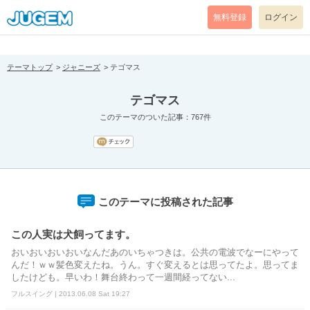
[pear_error: message="Success" code=0 mode=return level=notice
prefix="" info=""]
無料登録
ログイン
テーマトップ
ジャニーズ
テゴマス
テゴマス
このテーマのついた記事：767件
このテーマに投稿された記事
この人実は犬飼ってます。
おいおいおいおいなんだあのいちゃつきは。公共の電波でなーにやって
んだ！ｗｗ髪色変えたね。うん。すぐ変えるとは思ってたよ。思ってま
したけども。早いわ！舞台終わって一週間経ってない...
フルスイング | 2013.06.08 Sat 19:27