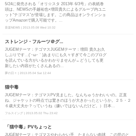
5/24に発売される「オリ☆スタ 2013年 6/3号」の表紙巻
頭は、NEWSの手越祐也×増田貴久によるグループ内ユニ
ット“テゴマス”が登場します。この商品はオンラインショ
ップAmazonで購入可能です。...
音楽NEWS | 2013.05.08 Wed 10:32
ストレンジ・フルーツ＠グ...
JUGEMテーマ：テゴマスJUGEMテーマ：増田 貴久お久
しぶりです…(´･ω･｀)あまりにも久々すぎて今このブログ
を読んでいる方がいるかわかりませんが←どうしても更
新したい内容がたくさんあるの...
夢の日々 | 2013.05.04 Sat 12:44
猫中毒
JUGEMテーマ：テゴマスPV見ました。なんちゅうかわいいの。正直
ね、ジャケットの時点では驚きのほうが大きかったというか。２５・２
６歳大丈夫か？っていうね（嫌いではないんだけど。）日本...
フルスイング | 2013.05.02 Thu 23:42
「猫中毒」PVちょっと
JUGEMテーマ：テゴマスやわらかい手 たまらない肉球 この世のと