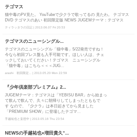
テゴマス
猫中毒のPV見た。 YouTubeで少クラで歌ってるの 見たわ。 テゴマス
DVD テゴマスのあい 初回限定版 NEWS JUGEMテーマ：テゴマス
ティラッタラの日記 | 2013.06.07 Fri 20:53
テゴマスのニューシングル...
テゴマスのニューシングル「猫中毒」5/22発売ですね！
今なら初回プレス盤も入手可能です。ほしい人は、チェ
ックしておいてください！テゴマス ニューシングル
「猫中毒」はこちら＜＜＜JUG...
arashi 初回限定... | 2013.05.20 Mon 22:59
『少年倶楽部プレミアム』2...
JUGEMテーマ：テゴマスは「YEBISU BAR」から始まっ
て飲んで飲んで、久々に朝帰りしてしまったとももで
す なので、『少クラ』は本日起きてから見ました
「PREMIUM SHOW」に登場したテゴマ...
手越祐也と妄想中 | 2013.05.16 Thu 23:54
NEWSの手越祐也×増田貴久“...