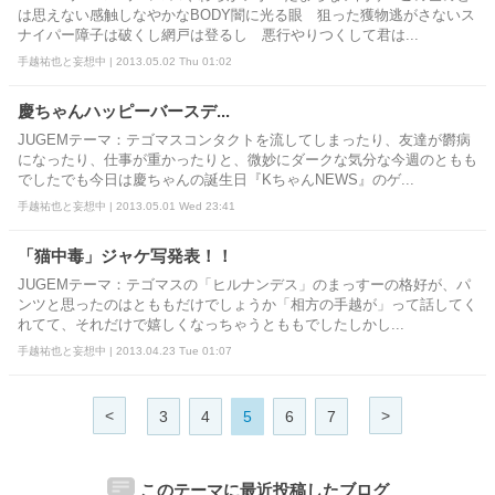
は思えない感触しなやかなBODY闇に光る眼 狙った獲物逃がさないス
ナイパー障子は破くし網戸は登るし 悪行やりつくして君は...
手越祐也と妄想中 | 2013.05.02 Thu 01:02
慶ちゃんハッピーバースデ...
JUGEMテーマ：テゴマスコンタクトを流してしまったり、友達が欝病
になったり、仕事が重かったりと、微妙にダークな気分な今週のともも
でしたでも今日は慶ちゃんの誕生日『KちゃんNEWS』のゲ...
手越祐也と妄想中 | 2013.05.01 Wed 23:41
「猫中毒」ジャケ写発表！！
JUGEMテーマ：テゴマスの「ヒルナンデス」のまっすーの格好が、パ
ンツと思ったのはとももだけでしょうか「相方の手越が」って話してく
れてて、それだけで嬉しくなっちゃうとももでしたしかし...
手越祐也と妄想中 | 2013.04.23 Tue 01:07
<
>
3
4
5
6
7
このテーマに最近投稿したブログ