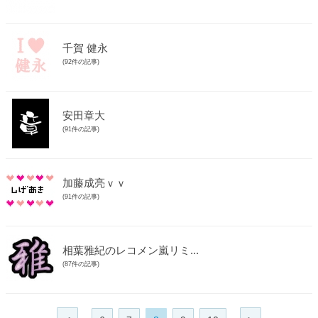
千賀 健永
(92件の記事)
安田章大
(91件の記事)
加藤成亮ｖｖ
(91件の記事)
相葉雅紀のレコメン嵐リミ...
(87件の記事)