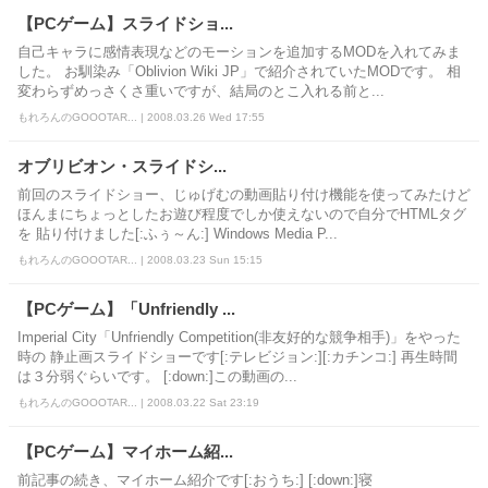
【PCゲーム】スライドショ...
自己キャラに感情表現などのモーションを追加するMODを入れてみま
した。 お馴染み「Oblivion Wiki JP」で紹介されていたMODです。 相
変わらずめっさくさ重いですが、結局のとこ入れる前と...
もれろんのGOOOTAR... | 2008.03.26 Wed 17:55
オブリビオン・スライドシ...
前回のスライドショー、じゅげむの動画貼り付け機能を使ってみたけど
ほんまにちょっとしたお遊び程度でしか使えないので自分でHTMLタグ
を 貼り付けました[:ふぅ～ん:] Windows Media P...
もれろんのGOOOTAR... | 2008.03.23 Sun 15:15
【PCゲーム】「Unfriendly ...
Imperial City「Unfriendly Competition(非友好的な競争相手)」をやった
時の 静止画スライドショーです[:テレビジョン:][:カチンコ:] 再生時間
は３分弱ぐらいです。 [:down:]この動画の...
もれろんのGOOOTAR... | 2008.03.22 Sat 23:19
【PCゲーム】マイホーム紹...
前記事の続き、マイホーム紹介です[:おうち:] [:down:]寝