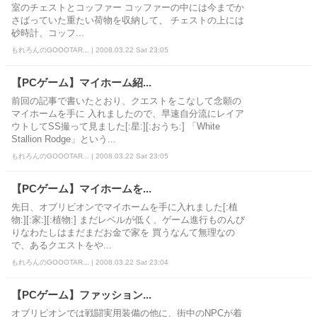
室のチェストとコッファー コッファーの中には今までか
さばっていた重たい荷物を収納して、 チェストの上には
砂時計、コッフ...
もれろんのGOOOTAR... | 2008.03.22 Sat 23:05
【PCゲーム】マイホーム紹...
前回の記事で書いたとおり、クエストをこなして念願の
マイホームを手に 入れましたので、早速自分流にレイア
ウトしてSS撮って見ました[:星:][:おうち:] 「White
Stallion Rodge」という...
もれろんのGOOOTAR... | 2008.03.22 Sat 23:05
【PCゲーム】マイホームを...
先日、オブリビオンでマイホームを手に入れました[:植
物:][:家:][:植物:] まだレベルが低く、ゲーム進行ものんび
りなわたしはまだまだお金で家を 買うなんて無理なの
で、あるクエストをや...
もれろんのGOOOTAR... | 2008.03.22 Sat 23:04
【PCゲーム】ファッション...
オブリビオンでは戦闘実用装備の他に、街中のNPCが着