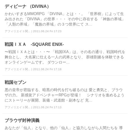
ディビーナ （DIVINA）
かわいすぎるMMORPG 「DIVINA」とは・・。 「世界樹」によって生
み出された「DIVINA」の世界・・・ その中に存在する 「神族の界域」
「人類の界域」「魔族の界域」の３つ世界にて ス...
アフィリエイト関... | 2011.06.24 Fri 17:23
戦国ＩＸＡ -SQUARE ENIX-
〜戦国ＩＸＡとは・・・〜 「戦国IXA」は、その名の通り、戦国時代を
舞台とし、 大名家に仕える一人の武将となり、 群雄割拠を体験できる
オンラインゲームです。 ダウンロー...
アフィリエイト関... | 2011.06.24 Fri 17:18
戦国セブン
悪の皇帝が君臨する、暗黒の時代を打ち破るのは 愛と勇気と、ブラウ
ザの力。 新感覚アドベンチャーRPGが登場！ シナリオを進めるよう
にストーリーが展開、装備・武道館・副本など 充...
アフィリエイト関... | 2011.06.24 Fri 17:13
ブラウザ封神演義
あなたが「仙人」となり、他の「仙人」と協力しながら人間たちを 導