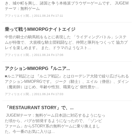
き、城や町を興し、諸国と争う本格派ブラウザーゲームです。 JUGEM
テーマ：無料ゲーム
アフィリエイト関... | 2011.06.24 Fri 17:11
乗って戦うMMORPGナイトエイジ
中世の騎士の騎馬戦をもとに表現した 「ライディングバトル」システ
ムが特徴で、 大規模な騎士団戦闘など、仲間と隊列をつくって 協力プ
レイを楽しめます。 また、ドラマのようなスト...
アフィリエイト関... | 2011.06.24 Fri 17:06
アクションMMORPG『ルニア...
■ルニア戦記とは 『ルニア戦記』とはローデシア大陸で繰り広げられる
アクションMMOPRGです。 ジーク（騎士）、エイル（僧侶）、ダイン
（魔術師）はじめ、年齢や性別、職業など 個性豊か...
アフィリエイト関... | 2011.06.24 Fri 17:03
「RESTAURANT STORY」で、...
JUGEMテーマ：無料ゲーム日本語に対応するようになっ
た頃から、バグが頻発するようになったので、「ゾンビ
ファーム」からSTORY系の無料ゲームに乗り換えまし
た。今一番のお気に入りは...