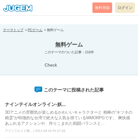
[pear_error: message="Success" code=0 mode=return level=notice
prefix="" info=""]
無料登録
ログイン
テーマトップ
PCゲーム
無料ゲーム
無料ゲーム
このテーマのついた記事：216件
Check
このテーマに投稿された記事
ナインテイルオンライン‐妖...
3Dアニメの雰囲気が楽しめるかわいいキャラクターと 相棒の“キツネの
精霊”が特徴的な台湾で絶大な人気を得ているMMORPGです。 爽快感
あふれるアクションや、作りこまれた戦闘バランスと...
アフィリエイト関... | 2011.06.24 Fri 17:26