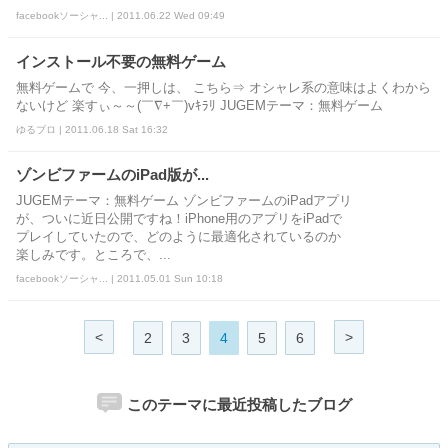
facebookソーシャ... | 2011.06.22 Wed 09:49
インストール不要の無料ゲーム
無料ゲームで 今、一押しは、 こちら⇒ オシャレ系の意味はよくわから
ないけど 楽すぃ～～(￣∇+￣)vｷﾗﾘ JUGEMテーマ：無料ゲーム
ゆるブロ | 2011.06.18 Sat 16:32
ゾンビファームのiPad版が...
JUGEMテーマ：無料ゲーム ゾンビファームのiPadアプリ
が、ついに近日公開ですね！iPhone用のアプリをiPadで
プレイしていたので、どのように最適化されているのか
楽しみです。ところで、...
facebookソーシャ... | 2011.05.01 Sun 10:18
<
>
2
3
4
5
6
このテーマに最近投稿したブログ