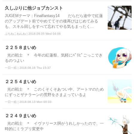
久しぶりに他ジョブカンスト
JUGEMテーマ：Finalfantasy14 だらだら途中で紅蓮
のアップデート前でやめててその後再びはじめてみる
も、スキル回しをすべて忘れてやる気もまったく...
ぶちねこねんね | 2018.09.05 Wed 04:06
２２５８まいめ
光の戦士 ＊ 今年の紅蓮祭、気軽にﾊﾟﾘﾋﾟごっこでき
るのつよい
一日一絵 | 2018.08.16 Thu 15:37
２２５４まいめ
光の戦士 ＊ このくそくそあつい中、アートマのため
にずっとザナラーンの荒野をさまよっているよ
一日一絵 | 2018.08.13 Mon 00:33
２２４９まいめ
光の戦士 ＊ イヴァリース胴がうれしかったので、一
時的にミラプリ変更中