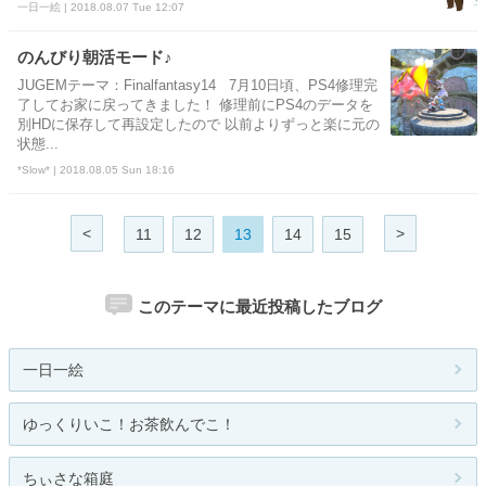
一日一絵 | 2018.08.07 Tue 12:07
のんびり朝活モード♪
JUGEMテーマ：Finalfantasy14 7月10日頃、PS4修理完
了してお家に戻ってきました！ 修理前にPS4のデータを
別HDに保存して再設定したので 以前よりずっと楽に元の
状態...
*Slow* | 2018.08.05 Sun 18:16
<
>
11
12
13
14
15
このテーマに最近投稿したブログ
一日一絵
ゆっくりいこ！お茶飲んでこ！
ちぃさな箱庭