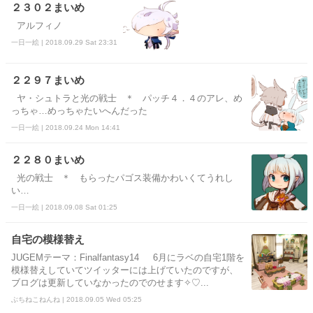
２３０２まいめ
アルフィノ
一日一絵 | 2018.09.29 Sat 23:31
２２９７まいめ
ヤ・シュトラと光の戦士 ＊ パッチ４．４のアレ、め
っちゃ…めっちゃたいへんだった
一日一絵 | 2018.09.24 Mon 14:41
２２８０まいめ
光の戦士 ＊ もらったパゴス装備かわいくてうれし
い…
一日一絵 | 2018.09.08 Sat 01:25
自宅の模様替え
JUGEMテーマ：Finalfantasy14 6月にラベの自宅1階を
模様替えしていてツイッターには上げていたのですが、
ブログは更新していなかったのでのせます✧♡...
ぶちねこねんね | 2018.09.05 Wed 05:25