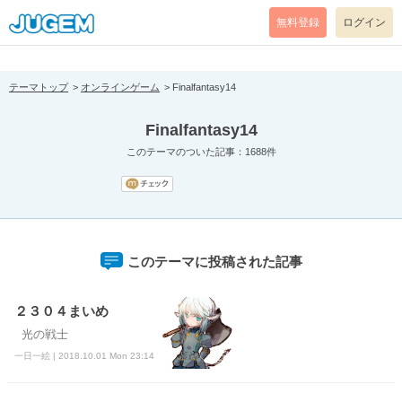
[pear_error: message="Success" code=0 mode=return level=notice
prefix="" info=""]
無料登録
ログイン
テーマトップ
オンラインゲーム
Finalfantasy14
Finalfantasy14
このテーマのついた記事：1688件
このテーマに投稿された記事
２３０４まいめ
光の戦士
一日一絵 | 2018.10.01 Mon 23:14