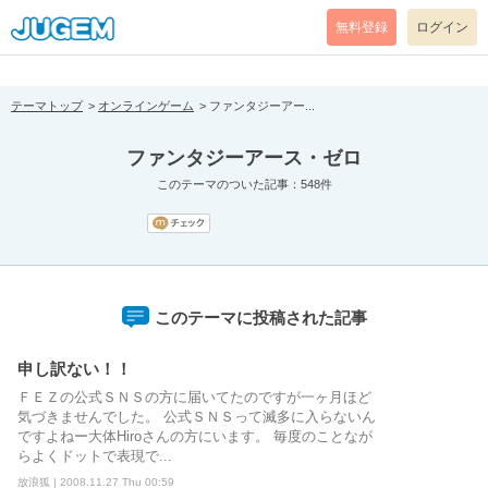
[pear_error: message="Success" code=0 mode=return level=notice
prefix="" info=""]
無料登録
ログイン
テーマトップ
オンラインゲーム
ファンタジーアー...
ファンタジーアース・ゼロ
このテーマのついた記事：548件
このテーマに投稿された記事
申し訳ない！！
ＦＥＺの公式ＳＮＳの方に届いてたのですが一ヶ月ほど
気づきませんでした。 公式ＳＮＳって滅多に入らないん
ですよねー大体Hiroさんの方にいます。 毎度のことなが
らよくドットで表現で...
放浪狐 | 2008.11.27 Thu 00:59