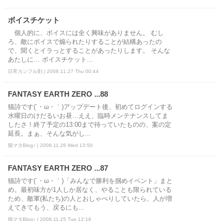
ボイスチケット
個人的に、ボイスには全く興味がありません。 むし
ろ、敵にボイスで煽られたりすることが結構あったの
で、聞くとイラっとすることがあったりします。 そんな
あたしに… ボイスチケット...
日常カンフル剤 | 2008.11.27 Thu 00:44
FANTASY EARTH ZERO ...88
猫詩です(´・ω・｀)アップデート後、初めてログインする
水曜日のけだるいお昼…ええ、臨時メンテナンスしてま
したさ！終了予定の13:00まで待っていたものの、案の定
延長。まぁ、そんな気がし...
猫マタBlog♪ | 2008.11.26 Wed 13:50
FANTASY EARTH ZERO ...87
猫詩です(´・ω・｀)「みんなで勝利を掴めイベント」まと
め。最初味方が1人しか居なく、やることも限られている
ため、敵軍(私たち)の人とおしゃべりしていたら、人が増
えてきてもう、戻るにも...
猫マタBlog♪ | 2008.11.25 Tue 12:18