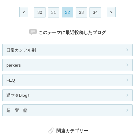
<
>
30
31
32
33
34
このテーマに最近投稿したブログ
日常カンフル剤
parkers
FEQ
猫マタBlog♪
超 変 態
関連カテゴリー