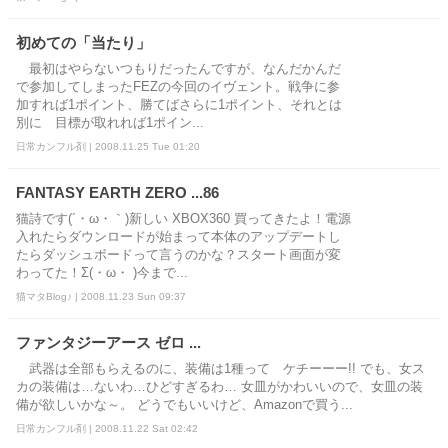
初めての「当たり」
最初はやらないつもりだったんですが、なんだかんだ
で参加してしまったFEZの今回のイヴェント。戦争に参
加すれば1ポイント、勝てばさらに1ポイント、それとは
別に 目標が取れれば1ポイン...
日常カンフル剤 | 2008.11.25 Tue 01:20
FANTASY EARTH ZERO ...86
猫詩です(´・ω・｀)新しい XBOX360 買ってきたよ！電源
入れたらダウンロードが始まって本体のアップデートし
たらダッシュボードって言うのかな？スタート画面が変
わってた！Σ(・ω・ )今まで...
猫マタBlog♪ | 2008.11.23 Sun 09:37
ファンタジーアース ゼロ ...
武器は全部もらえるのに、装備は1種って ケチーーー!! でも、女ス
カの装備は…ないわ…ひどすぎるわ… 女皿がかわいいので、女皿の装
備が欲しいかな～。 どうでもいいけど、Amazonで買う...
日常カンフル剤 | 2008.11.22 Sat 02:42