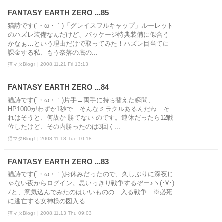
FANTASY EARTH ZERO ...85
猫詩です(´・ω・｀)「グレイスフルキャップ」ルーレット
のハズレ装備なんだけど、パッケージ特典装備に似合う
かなぁ…という理由だけで取ってみた！ハズレ目当てに
課金する私、もう奈落の底の...
猫マタBlog♪ | 2008.11.21 Fri 13:13
FANTASY EARTH ZERO ...84
猫詩です(´・ω・｀)片手→両手に持ち替えた瞬間、
HP1000がわずか1秒で…そんなミラクルあるんだね…そ
れはそうと、何故か 勝てない のです。連休だったら12戦
位したけど、その内勝ったのは3回く...
猫マタBlog♪ | 2008.11.18 Tue 10:18
FANTASY EARTH ZERO ...83
猫詩です(´・ω・｀)お休みだったので、久しぶりに深夜じ
ゃない夜からログイン。思いっきり戦争するぞー♪ヽ(･∀･)
ﾉと、意気込んでみたのはいいものの…入る戦争…※必死
に逃亡する女神様の図入る...
猫マタBlog♪ | 2008.11.13 Thu 09:03