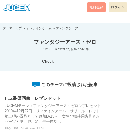
[pear_error: message="Success" code=0 mode=return level=notice
prefix="" info=""]
無料登録
ログイン
テーマトップ
オンラインゲーム
ファンタジーアー...
ファンタジーアース・ゼロ
このテーマのついた記事：548件
Check
このテーマに投稿された記事
FEZ装備画像 レプレセット
JUGEMテーマ：ファンタジーアース・ゼロレプレセット
2010年12月27日 リファインアニバーサリールーレット
第三弾の景品として追加Lv15～ 女性全職共通防具※頭
パーツと胴、脚、足、手一体型...
FEQ | 2011.04.06 Wed 23:04