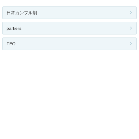
日常カンフル剤
parkers
FEQ
猫マタBlog♪
超 変 態
関連カテゴリー
PCゲーム
オンラインゲーム
カードゲーム
携帯電話ゲーム
アーケードゲーム
メダル・プライズ