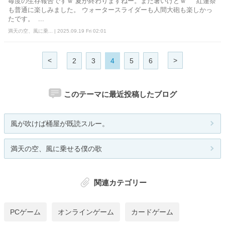
毎度の生存報告ですｗ 夏が終わりますねー。まだ暑いけどｗ 紅蓮祭
も普通に楽しみました。 ウォータースライダーも人間大砲も楽しかっ
たです。 ...
満天の空、風に乗... | 2025.09.19 Fri 02:01
<
>
2
3
4
5
6
このテーマに最近投稿したブログ
風が吹けば桶屋が既読スルー。
満天の空、風に乗せる僕の歌
関連カテゴリー
PCゲーム
オンラインゲーム
カードゲーム