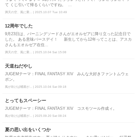
て くじ引いて帰るくらいですね。 ...
満天の空、風に乗... | 2025.10.07 Tue 10:49
12周年でした
9月23日は、バーニングソードさんがエオルゼアに降り立った記念日で
した。 ある意味バースデイ！ 新生してから12年ってことは、アスカ
さんもエオルゼア在住...
満天の空、風に乗... | 2025.10.04 Sat 15:08
天道ねだやし
JUGEMテーマ：FINAL FANTASY XIV みんな大好きファントムウェ
ポン。
風が吹けば桶屋が... | 2025.10.04 Sat 09:18
とってもスペーシー
JUGEMテーマ：FINAL FANTASY XIV コスモツール作成ィ。
風が吹けば桶屋が... | 2025.09.20 Sat 08:24
夏の思い出をいくつか