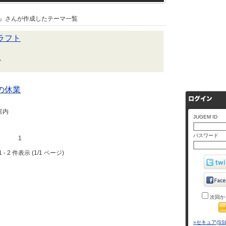
』さんが作成したテーマ一覧
ラフト
ト
の休業
案内
JUGEM ID
パスワード
1
 - 2 件表示 (1/1 ページ)
次回か
»セキュア(SS