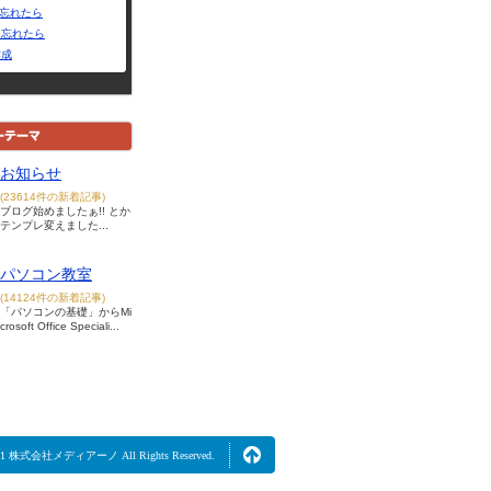
Dを忘れたら
を忘れたら
作成
お知らせ
(23614件の新着記事)
ブログ始めましたぁ!! とか
テンプレ変えました...
パソコン教室
(14124件の新着記事)
「パソコンの基礎」からMi
crosoft Office Speciali...
2021 株式会社メディアーノ All Rights Reserved.