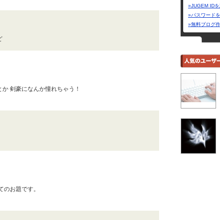
»JUGEM I
»パスワード
»無料ブログ
ど
とか 剣豪になんか憧れちゃう！
てのお題です。