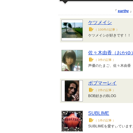
『
earthy
』
ケツメイシ
（
100件の記事
）
ケツメイシが好きです！！
佐々木由香（おかゆ
（
3件の記事
）
声優のたまご、佐々木由香
ボブマーレイ
（
2件の記事
）
BOB好きのBLOG
SUBLIME
（
1件の記事
）
SUBLIMEを愛すぃています