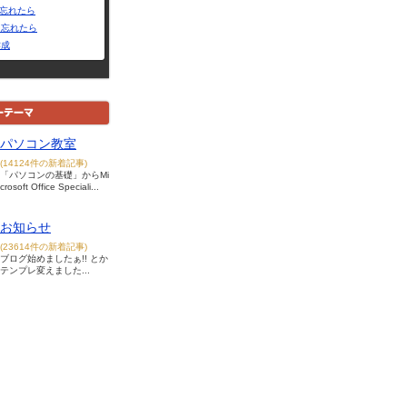
Dを忘れたら
を忘れたら
作成
パソコン教室
(14124件の新着記事)
「パソコンの基礎」からMi
crosoft Office Speciali...
お知らせ
(23614件の新着記事)
ブログ始めましたぁ!! とか
テンプレ変えました...