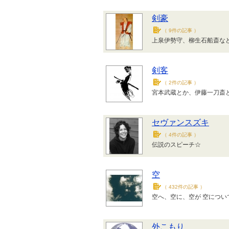
剣豪
（
9件の記事
）
上泉伊勢守、柳生石船斎な
剣客
（
2件の記事
）
宮本武蔵とか、伊藤一刀斎
セヴァンスズキ
（
4件の記事
）
伝説のスピーチ☆
空
（
432件の記事
）
空へ、空に、空が 空につい
外こもり