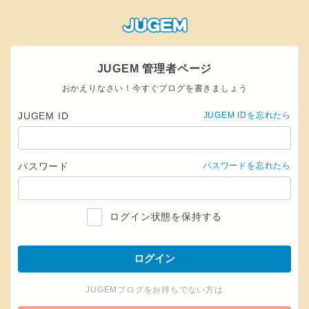
JUGEM 管理者ページ
おかえりなさい！今すぐブログを書きましょう
JUGEM ID
JUGEM IDを忘れたら
パスワード
パスワードを忘れたら
ログイン状態を保持する
JUGEMブログをお持ちでない方は