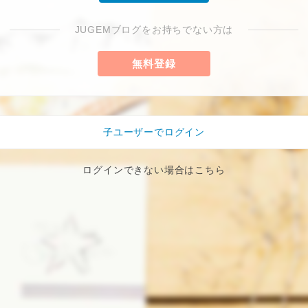
JUGEMブログをお持ちでない方は
無料登録
子ユーザーでログイン
ログインできない場合はこちら