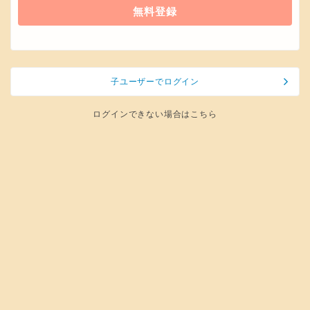
無料登録
子ユーザーでログイン
ログインできない場合はこちら