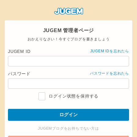
JUGEM 管理者ページ
おかえりなさい！今すぐブログを書きましょう
JUGEM ID
JUGEM IDを忘れたら
パスワード
パスワードを忘れたら
ログイン状態を保持する
JUGEMブログをお持ちでない方は