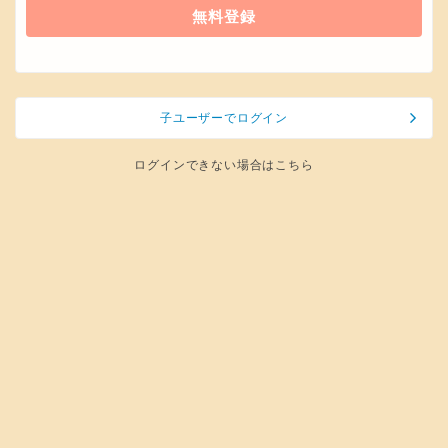
無料登録
子ユーザーでログイン
ログインできない場合はこちら