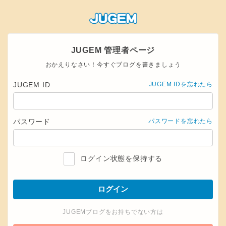
JUGEM 管理者ページ
おかえりなさい！今すぐブログを書きましょう
JUGEM ID
JUGEM IDを忘れたら
パスワード
パスワードを忘れたら
ログイン状態を保持する
JUGEMブログをお持ちでない方は