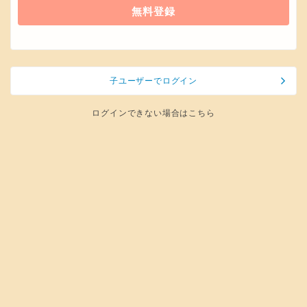
無料登録
子ユーザーでログイン
ログインできない場合はこちら