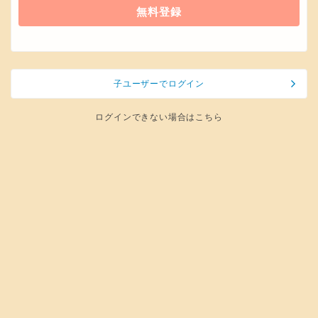
無料登録
子ユーザーでログイン
ログインできない場合はこちら