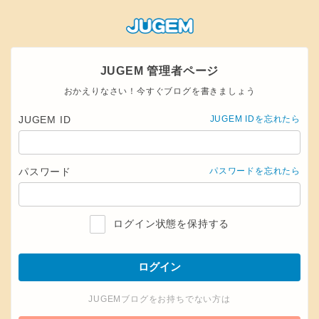
JUGEM 管理者ページ
おかえりなさい！今すぐブログを書きましょう
JUGEM ID
JUGEM IDを忘れたら
パスワード
パスワードを忘れたら
ログイン状態を保持する
JUGEMブログをお持ちでない方は