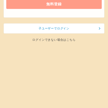
無料登録
子ユーザーでログイン
ログインできない場合はこちら