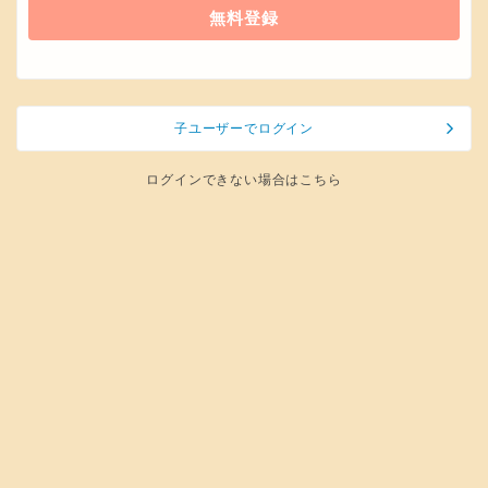
無料登録
子ユーザーでログイン
ログインできない場合はこちら