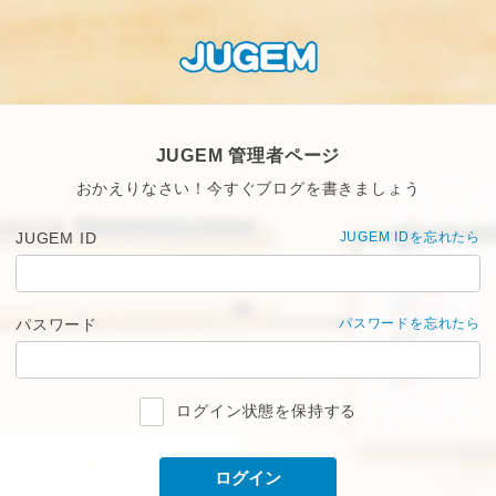
JUGEM 管理者ページ
おかえりなさい！今すぐブログを書きましょう
JUGEM ID
JUGEM IDを忘れたら
パスワード
パスワードを忘れたら
ログイン状態を保持する