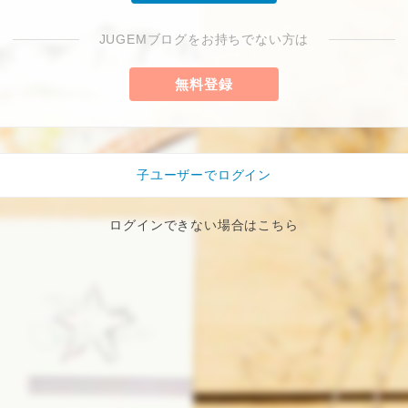
JUGEMブログをお持ちでない方は
無料登録
子ユーザーでログイン
ログインできない場合はこちら