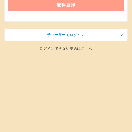
無料登録
子ユーザーでログイン
ログインできない場合はこちら