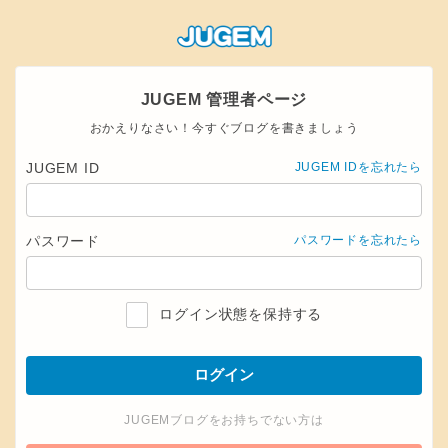
JUGEM 管理者ページ
おかえりなさい！今すぐブログを書きましょう
JUGEM ID
JUGEM IDを忘れたら
パスワード
パスワードを忘れたら
ログイン状態を保持する
JUGEMブログをお持ちでない方は