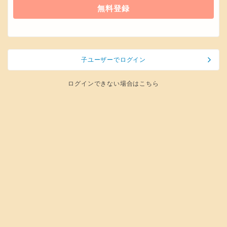
無料登録
子ユーザーでログイン
ログインできない場合はこちら