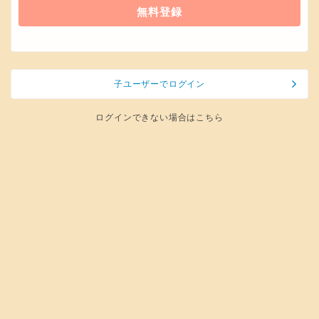
無料登録
子ユーザーでログイン
ログインできない場合はこちら