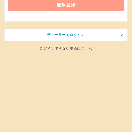
無料登録
子ユーザーでログイン
ログインできない場合はこちら