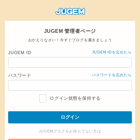
JUGEM 管理者ページ
おかえりなさい！今すぐブログを書きましょう
JUGEM ID
JUGEM IDを忘れたら
パスワード
パスワードを忘れたら
ログイン状態を保持する
JUGEMブログをお持ちでない方は