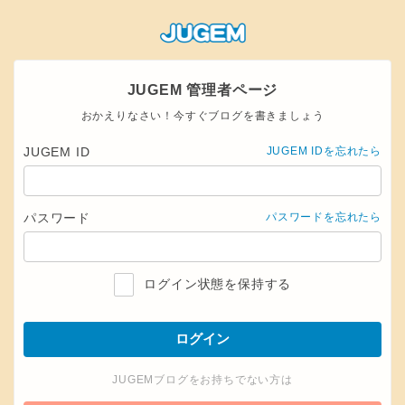
JUGEM 管理者ページ
おかえりなさい！今すぐブログを書きましょう
JUGEM ID
JUGEM IDを忘れたら
パスワード
パスワードを忘れたら
ログイン状態を保持する
JUGEMブログをお持ちでない方は