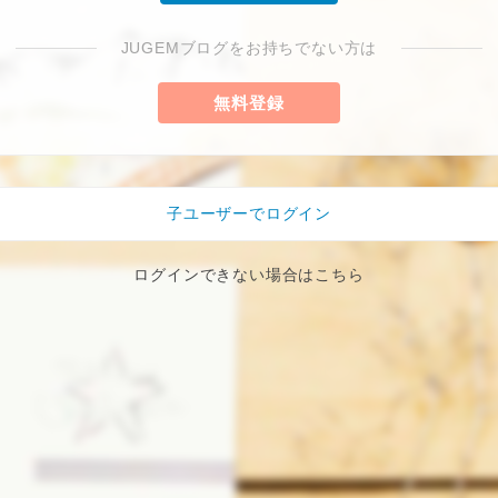
JUGEMブログをお持ちでない方は
無料登録
子ユーザーでログイン
ログインできない場合はこちら