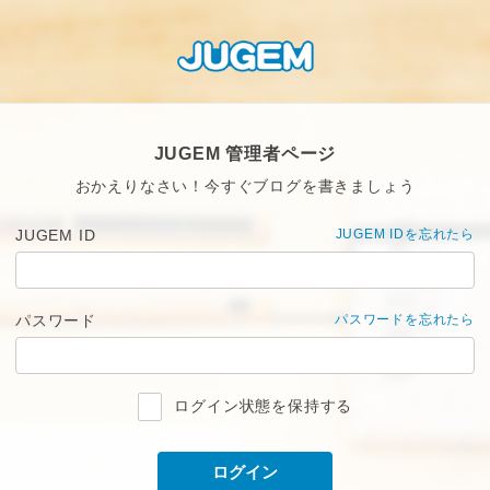
JUGEM 管理者ページ
おかえりなさい！今すぐブログを書きましょう
JUGEM ID
JUGEM IDを忘れたら
パスワード
パスワードを忘れたら
ログイン状態を保持する