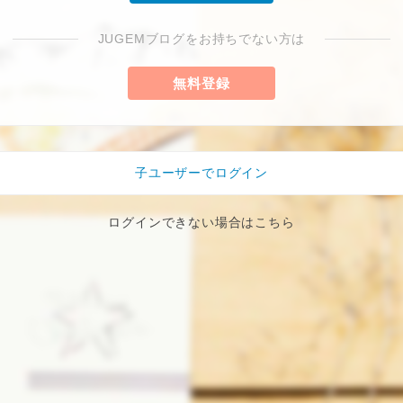
JUGEMブログをお持ちでない方は
無料登録
子ユーザーでログイン
ログインできない場合はこちら