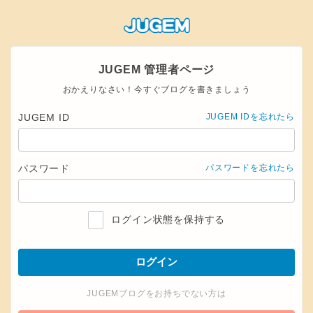
JUGEM 管理者ページ
おかえりなさい！今すぐブログを書きましょう
JUGEM ID
JUGEM IDを忘れたら
パスワード
パスワードを忘れたら
ログイン状態を保持する
JUGEMブログをお持ちでない方は