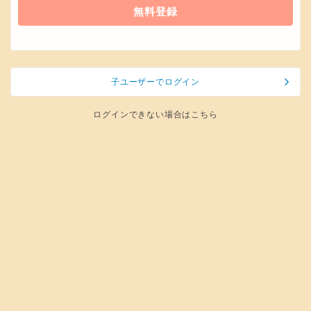
無料登録
子ユーザーでログイン
ログインできない場合はこちら