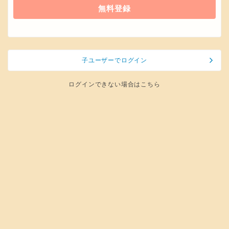
無料登録
子ユーザーでログイン
ログインできない場合はこちら