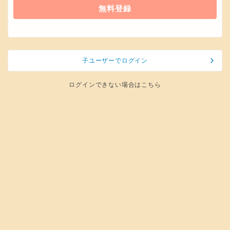
無料登録
子ユーザーでログイン
ログインできない場合はこちら