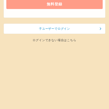
無料登録
子ユーザーでログイン
ログインできない場合はこちら