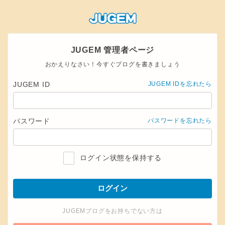
JUGEM 管理者ページ
おかえりなさい！今すぐブログを書きましょう
JUGEM ID
JUGEM IDを忘れたら
パスワード
パスワードを忘れたら
ログイン状態を保持する
JUGEMブログをお持ちでない方は