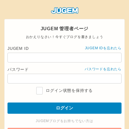
JUGEM 管理者ページ
おかえりなさい！今すぐブログを書きましょう
JUGEM ID
JUGEM IDを忘れたら
パスワード
パスワードを忘れたら
ログイン状態を保持する
JUGEMブログをお持ちでない方は