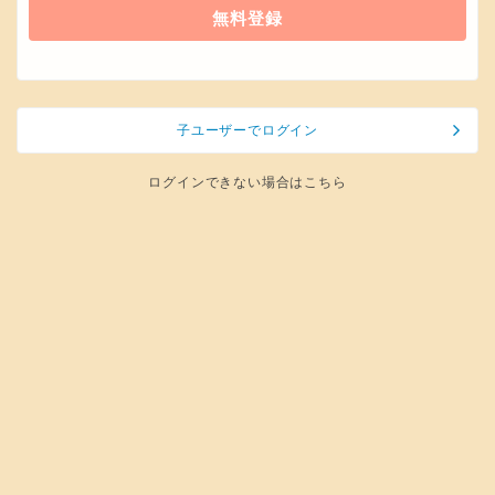
無料登録
子ユーザーでログイン
ログインできない場合はこちら