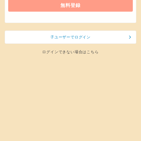
無料登録
子ユーザーでログイン
ログインできない場合はこちら