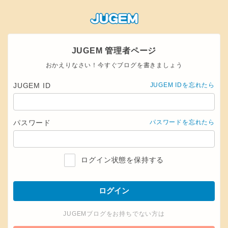
JUGEM 管理者ページ
おかえりなさい！今すぐブログを書きましょう
JUGEM ID
JUGEM IDを忘れたら
パスワード
パスワードを忘れたら
ログイン状態を保持する
JUGEMブログをお持ちでない方は