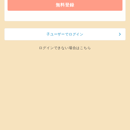
無料登録
子ユーザーでログイン
ログインできない場合はこちら