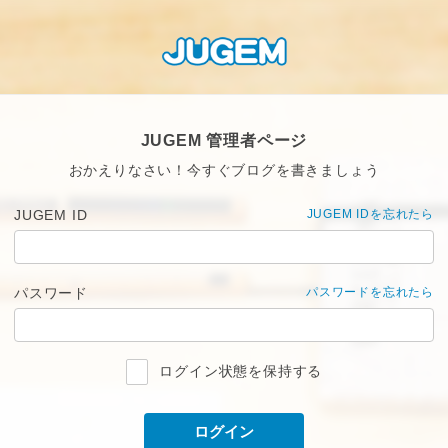
JUGEM 管理者ページ
おかえりなさい！今すぐブログを書きましょう
JUGEM ID
JUGEM IDを忘れたら
パスワード
パスワードを忘れたら
ログイン状態を保持する